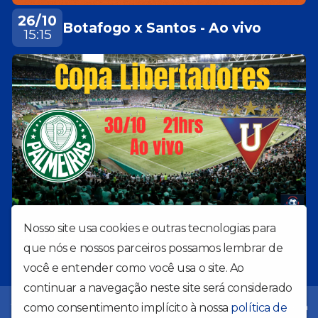
26/10
Botafogo x Santos - Ao vivo
15:15
Nosso site usa cookies e outras tecnologias para
30/10
Palmeiras x LDU
21:00
que nós e nossos parceiros possamos lembrar de
você e entender como você usa o site. Ao
continuar a navegação neste site será considerado
WR Prime FM, do vinil ao streaming: a sua melhor companhia em
como consentimento implícito à nossa
política de